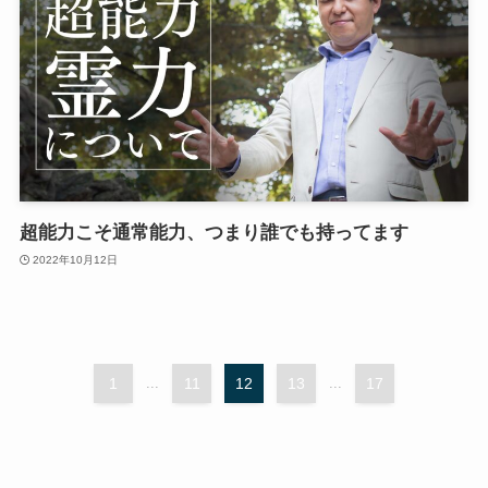
超能力こそ通常能力、つまり誰でも持ってます
2022年10月12日
1
...
11
12
13
...
17