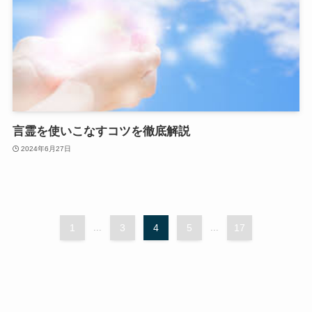
言霊を使いこなすコツを徹底解説
2024年6月27日
1
...
3
4
5
...
17