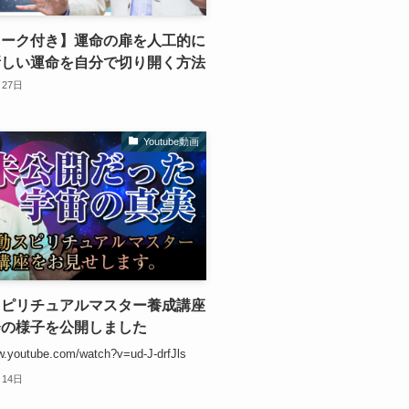
ワーク付き】運命の扉を人工的に
新しい運命を自分で切り開く方法
月27日
Youtube動画
スピリチュアルマスター養成講座
会の様子を公開しました
w.youtube.com/watch?v=ud-J-drfJls
月14日