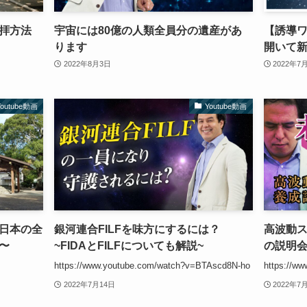
拝方法
宇宙には80億の人類全員分の遺産があ
【誘導
ります
開いて
2022年8月3日
2022年7
Youtube動画
Youtube動画
日本の全
銀河連合FILFを味方にするには？
高波動
〜
~FIDAとFILFについても解説~
の説明
https://www.youtube.com/watch?v=BTAscd8N-ho
https://ww
2022年7月14日
2022年7