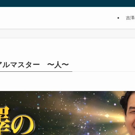
吉澤
アルマスター 〜人〜