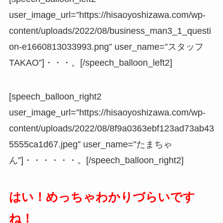
user_image_url=”https://hisaoyoshizawa.com/wp-
content/uploads/2022/08/business_man3_1_questi
on-e1660813033993.png” user_name=”スタッフ
TAKAO”]・・・。[/speech_balloon_left2]
[speech_balloon_right2
user_image_url=”https://hisaoyoshizawa.com/wp-
content/uploads/2022/08/8f9a0363ebf123ad73ab43
5555ca1d67.jpeg” user_name=”たまちゃ
ん”]・・・・・・。[/speech_balloon_right2]
はい！めっちゃわかりづらいです
ね！